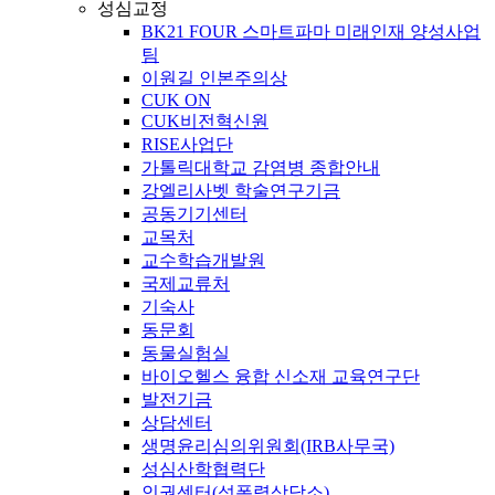
성심교정
BK21 FOUR 스마트파마 미래인재 양성사업
팀
이원길 인본주의상
CUK ON
CUK비전혁신원
RISE사업단
가톨릭대학교 감염병 종합안내
강엘리사벳 학술연구기금
공동기기센터
교목처
교수학습개발원
국제교류처
기숙사
동문회
동물실험실
바이오헬스 융합 신소재 교육연구단
발전기금
상담센터
생명윤리심의위원회(IRB사무국)
성심산학협력단
인권센터(성폭력상담소)