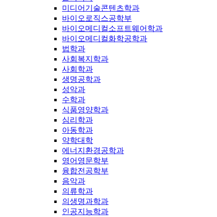
미디어기술콘텐츠학과
바이오로직스공학부
바이오메디컬소프트웨어학과
바이오메디컬화학공학과
법학과
사회복지학과
사회학과
생명공학과
성악과
수학과
식품영양학과
심리학과
아동학과
약학대학
에너지환경공학과
영어영문학부
융합전공학부
음악과
의류학과
의생명과학과
인공지능학과