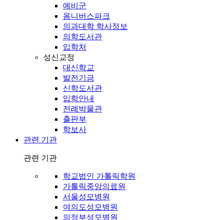
예비군
옴니버스파크
의과대학 학사정보
의학도서관
입학처
성신교정
대신학교
발전기금
신학도서관
입학안내
전례박물관
출판부
학보사
관련 기관
관련 기관
학교법인 가톨릭학원
가톨릭중앙의료원
서울성모병원
여의도성모병원
의정부성모병원