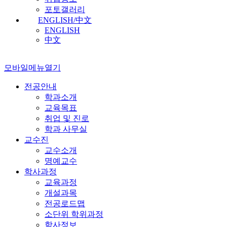
포토갤러리
ENGLISH/中文
ENGLISH
中文
모바일메뉴열기
전공안내
학과소개
교육목표
취업 및 진로
학과 사무실
교수진
교수소개
명예교수
학사과정
교육과정
개설과목
전공로드맵
소단위 학위과정
학사정보