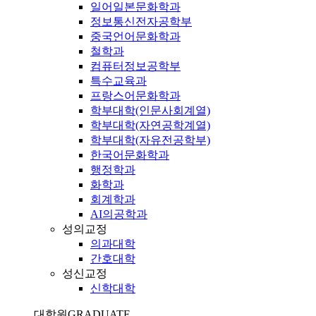
일어일본문화학과
정보통신전자공학부
중국언어문화학과
철학과
컴퓨터정보공학부
특수교육과
프랑스어문화학과
학부대학(인문사회계열)
학부대학(자연공학계열)
학부대학(자유전공학부)
한국어문화학과
행정학과
화학과
회계학과
AI의공학과
성의교정
의과대학
간호대학
성신교정
신학대학
대학원
GRADUATE