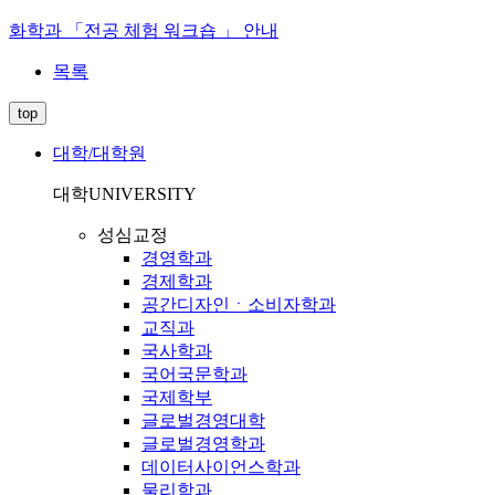
화학과 「전공 체험 워크숍 」 안내
목록
top
대학/대학원
대학
UNIVERSITY
성심교정
경영학과
경제학과
공간디자인ㆍ소비자학과
교직과
국사학과
국어국문학과
국제학부
글로벌경영대학
글로벌경영학과
데이터사이언스학과
물리학과