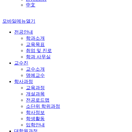
中文
모바일메뉴열기
전공안내
학과소개
교육목표
취업 및 진로
학과 사무실
교수진
교수소개
명예교수
학사과정
교육과정
개설과목
전공로드맵
소단위 학위과정
학사정보
학생활동
입학안내
대학원과정