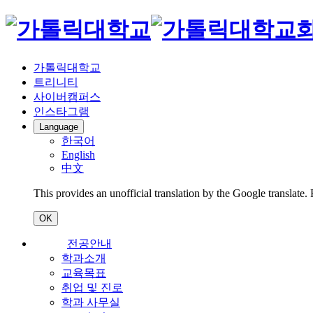
가톨릭대학교
트리니티
사이버캠퍼스
인스타그램
Language
한국어
English
中文
This provides an unofficial translation by the Google translate.
OK
전공안내
학과소개
교육목표
취업 및 진로
학과 사무실