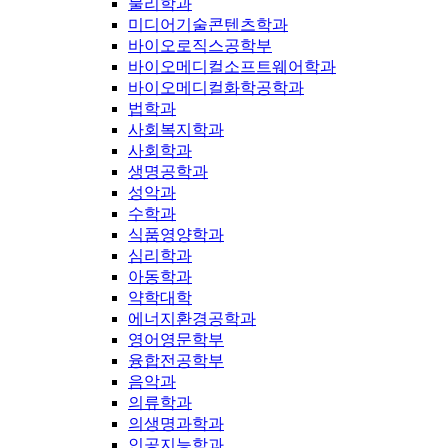
물리학과
미디어기술콘텐츠학과
바이오로직스공학부
바이오메디컬소프트웨어학과
바이오메디컬화학공학과
법학과
사회복지학과
사회학과
생명공학과
성악과
수학과
식품영양학과
심리학과
아동학과
약학대학
에너지환경공학과
영어영문학부
융합전공학부
음악과
의류학과
의생명과학과
인공지능학과