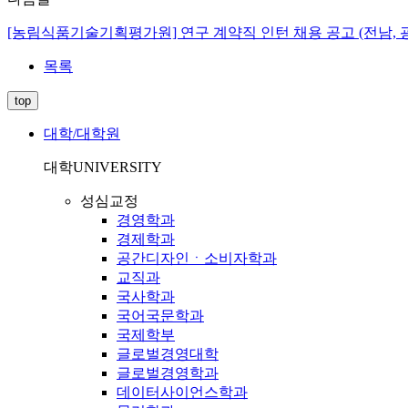
[농림식품기술기획평가원] 연구 계약직 인턴 채용 공고 (전남, 광
목록
top
대학/대학원
대학
UNIVERSITY
성심교정
경영학과
경제학과
공간디자인ㆍ소비자학과
교직과
국사학과
국어국문학과
국제학부
글로벌경영대학
글로벌경영학과
데이터사이언스학과