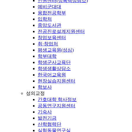
인권센터(성폭력상담소)
예비군대대
융합전공학부
입학처
중앙도서관
전공진로설계지원센터
창업보육센터
취·창업처
평생교육원(성심)
학부대학
학생군사교육단
학생생활상담소
한국어교육원
현장실습지원센터
학보사
성의교정
간호대학 학사정보
공동연구지원센터
기숙사
발전기금
산학협력단
실험동물연구실