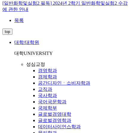
[일반화학및실험2 필독] 2024년 2학기 일반화학및실험2 수강
에 관한 안내
목록
top
대학/대학원
대학
UNIVERSITY
성심교정
경영학과
경제학과
공간디자인ㆍ소비자학과
교직과
국사학과
국어국문학과
국제학부
글로벌경영대학
글로벌경영학과
데이터사이언스학과
물리학과