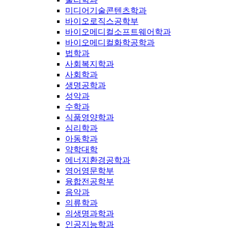
미디어기술콘텐츠학과
바이오로직스공학부
바이오메디컬소프트웨어학과
바이오메디컬화학공학과
법학과
사회복지학과
사회학과
생명공학과
성악과
수학과
식품영양학과
심리학과
아동학과
약학대학
에너지환경공학과
영어영문학부
융합전공학부
음악과
의류학과
의생명과학과
인공지능학과