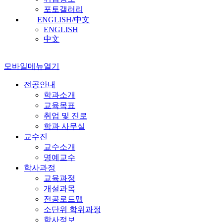
포토갤러리
ENGLISH/中文
ENGLISH
中文
모바일메뉴열기
전공안내
학과소개
교육목표
취업 및 진로
학과 사무실
교수진
교수소개
명예교수
학사과정
교육과정
개설과목
전공로드맵
소단위 학위과정
학사정보