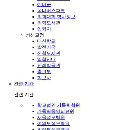
예비군
옴니버스파크
의과대학 학사정보
의학도서관
입학처
성신교정
대신학교
발전기금
신학도서관
입학안내
전례박물관
출판부
학보사
관련 기관
관련 기관
학교법인 가톨릭학원
가톨릭중앙의료원
서울성모병원
여의도성모병원
의정부성모병원