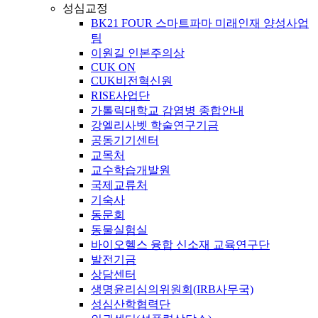
성심교정
BK21 FOUR 스마트파마 미래인재 양성사업
팀
이원길 인본주의상
CUK ON
CUK비전혁신원
RISE사업단
가톨릭대학교 감염병 종합안내
강엘리사벳 학술연구기금
공동기기센터
교목처
교수학습개발원
국제교류처
기숙사
동문회
동물실험실
바이오헬스 융합 신소재 교육연구단
발전기금
상담센터
생명윤리심의위원회(IRB사무국)
성심산학협력단