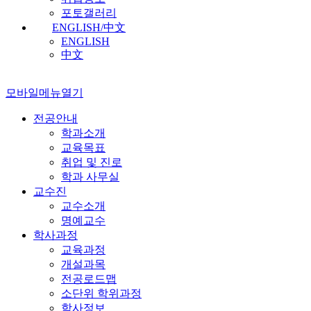
포토갤러리
ENGLISH/中文
ENGLISH
中文
모바일메뉴열기
전공안내
학과소개
교육목표
취업 및 진로
학과 사무실
교수진
교수소개
명예교수
학사과정
교육과정
개설과목
전공로드맵
소단위 학위과정
학사정보