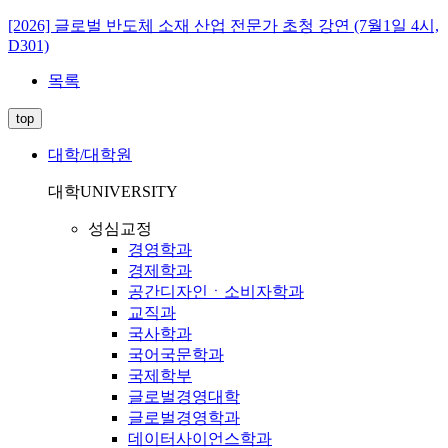
[2026] 글로벌 반도체 소재 산업 전문가 초청 강연 (7월1일 4시,
D301)
목록
top
대학/대학원
대학
UNIVERSITY
성심교정
경영학과
경제학과
공간디자인ㆍ소비자학과
교직과
국사학과
국어국문학과
국제학부
글로벌경영대학
글로벌경영학과
데이터사이언스학과