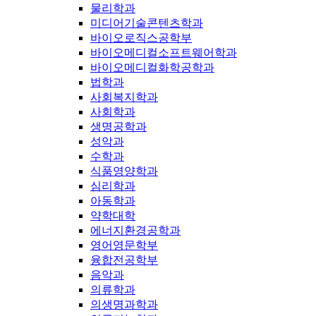
물리학과
미디어기술콘텐츠학과
바이오로직스공학부
바이오메디컬소프트웨어학과
바이오메디컬화학공학과
법학과
사회복지학과
사회학과
생명공학과
성악과
수학과
식품영양학과
심리학과
아동학과
약학대학
에너지환경공학과
영어영문학부
융합전공학부
음악과
의류학과
의생명과학과