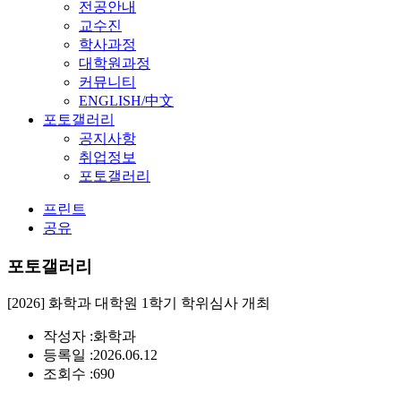
전공안내
교수진
학사과정
대학원과정
커뮤니티
ENGLISH/中文
포토갤러리
공지사항
취업정보
포토갤러리
프린트
공유
포토갤러리
[2026] 화학과 대학원 1학기 학위심사 개최
작성자 :
화학과
등록일 :
2026.06.12
조회수 :
690