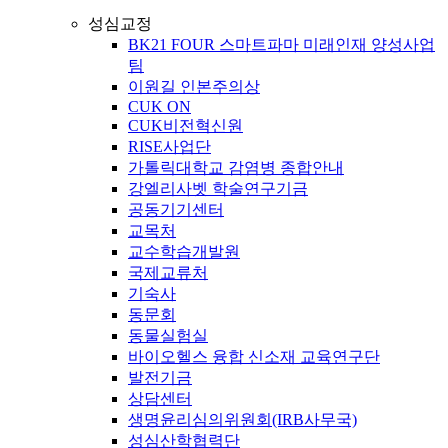
성심교정
BK21 FOUR 스마트파마 미래인재 양성사업
팀
이원길 인본주의상
CUK ON
CUK비전혁신원
RISE사업단
가톨릭대학교 감염병 종합안내
강엘리사벳 학술연구기금
공동기기센터
교목처
교수학습개발원
국제교류처
기숙사
동문회
동물실험실
바이오헬스 융합 신소재 교육연구단
발전기금
상담센터
생명윤리심의위원회(IRB사무국)
성심산학협력단