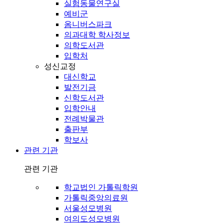
실험동물연구실
예비군
옴니버스파크
의과대학 학사정보
의학도서관
입학처
성신교정
대신학교
발전기금
신학도서관
입학안내
전례박물관
출판부
학보사
관련 기관
관련 기관
학교법인 가톨릭학원
가톨릭중앙의료원
서울성모병원
여의도성모병원