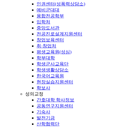
인권센터(성폭력상담소)
예비군대대
융합전공학부
입학처
중앙도서관
전공진로설계지원센터
창업보육센터
취·창업처
평생교육원(성심)
학부대학
학생군사교육단
학생생활상담소
한국어교육원
현장실습지원센터
학보사
성의교정
간호대학 학사정보
공동연구지원센터
기숙사
발전기금
산학협력단