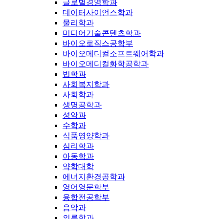
글로벌경영학과
데이터사이언스학과
물리학과
미디어기술콘텐츠학과
바이오로직스공학부
바이오메디컬소프트웨어학과
바이오메디컬화학공학과
법학과
사회복지학과
사회학과
생명공학과
성악과
수학과
식품영양학과
심리학과
아동학과
약학대학
에너지환경공학과
영어영문학부
융합전공학부
음악과
의류학과