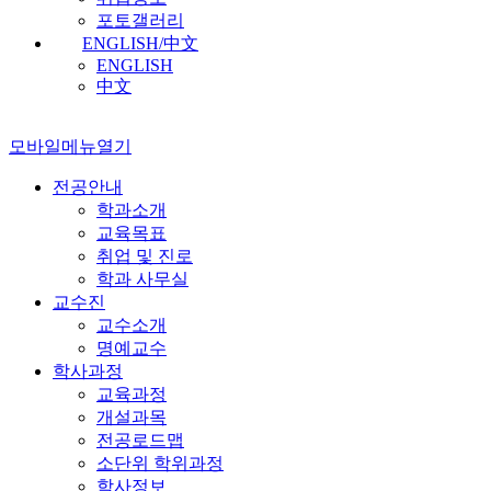
포토갤러리
ENGLISH/中文
ENGLISH
中文
모바일메뉴열기
전공안내
학과소개
교육목표
취업 및 진로
학과 사무실
교수진
교수소개
명예교수
학사과정
교육과정
개설과목
전공로드맵
소단위 학위과정
학사정보