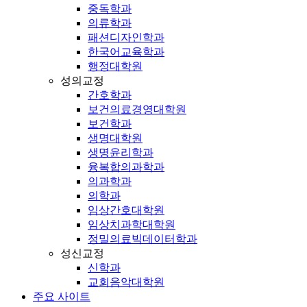
중독학과
의류학과
패션디자인학과
한국어교육학과
행정대학원
성의교정
간호학과
보건의료경영대학원
보건학과
생명대학원
생명윤리학과
융복합의과학과
의과학과
의학과
임상간호대학원
임상치과학대학원
정밀의료빅데이터학과
성신교정
신학과
교회음악대학원
주요 사이트