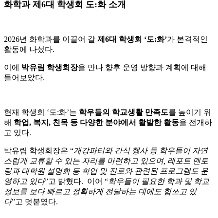
화학과 제6대 학생회 도:화 소개
2026년 화학과를 이끌어 갈
제6대 학생회 ‘도:화’
가 본격적인
활동에 나섰다.
이에
박유림 학생회장
을 만나 향후 운영 방향과 계획에 대해
들어보았다.
현재 학생회 ‘도:화’는
학우들의 학교생활 만족도
를 높이기 위
해
학업, 복지, 친목 등 다양한 분야에서 활발한 활동
을 전개하
고 있다.
박유림 학생회장은 “
개강파티와 간식 행사 등 학우들이 자연
스럽게 교류할 수 있는 자리를 마련하고 있으며, 레포트 멘토
링과 대학원 설명회 등 학업 및 진로와 관련된 프로그램도 운
영하고 있다
”고 밝혔다. 이어 “
학우들이 필요한 학과 및 학교
정보를 보다 빠르고 정확하게 전달하는 데에도 힘쓰고 있
다
”고 덧붙였다.