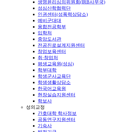
생명윤리심의위원회(IRB사무국)
성심산학협력단
인권센터(성폭력상담소)
예비군대대
융합전공학부
입학처
중앙도서관
전공진로설계지원센터
창업보육센터
취·창업처
평생교육원(성심)
학부대학
학생군사교육단
학생생활상담소
한국어교육원
현장실습지원센터
학보사
성의교정
간호대학 학사정보
공동연구지원센터
기숙사
발전기금