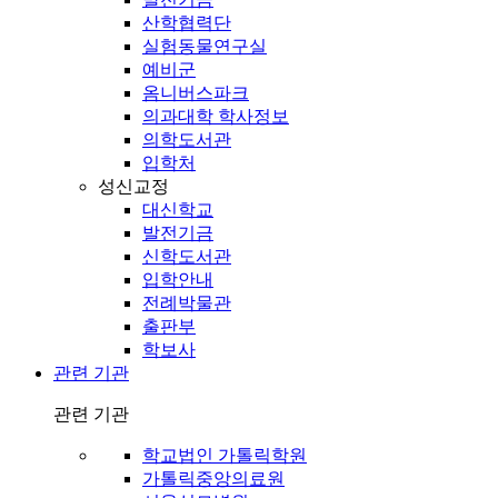
산학협력단
실험동물연구실
예비군
옴니버스파크
의과대학 학사정보
의학도서관
입학처
성신교정
대신학교
발전기금
신학도서관
입학안내
전례박물관
출판부
학보사
관련 기관
관련 기관
학교법인 가톨릭학원
가톨릭중앙의료원