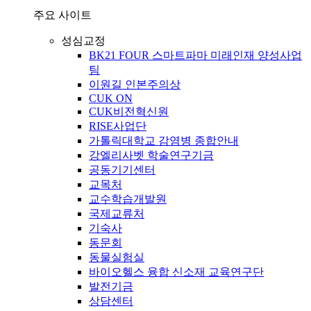
주요 사이트
성심교정
BK21 FOUR 스마트파마 미래인재 양성사업
팀
이원길 인본주의상
CUK ON
CUK비전혁신원
RISE사업단
가톨릭대학교 감염병 종합안내
강엘리사벳 학술연구기금
공동기기센터
교목처
교수학습개발원
국제교류처
기숙사
동문회
동물실험실
바이오헬스 융합 신소재 교육연구단
발전기금
상담센터