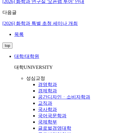
[2026] 화학과 연구실 '오픈랩 투어' 안내
다음글
[2026] 화학과 특별 초청 세미나 개최
목록
top
대학/대학원
대학
UNIVERSITY
성심교정
경영학과
경제학과
공간디자인ㆍ소비자학과
교직과
국사학과
국어국문학과
국제학부
글로벌경영대학