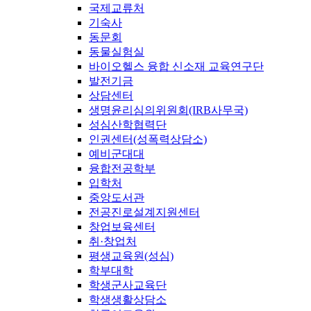
국제교류처
기숙사
동문회
동물실험실
바이오헬스 융합 신소재 교육연구단
발전기금
상담센터
생명윤리심의위원회(IRB사무국)
성심산학협력단
인권센터(성폭력상담소)
예비군대대
융합전공학부
입학처
중앙도서관
전공진로설계지원센터
창업보육센터
취·창업처
평생교육원(성심)
학부대학
학생군사교육단
학생생활상담소