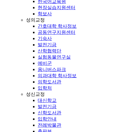
한국어교육원
현장실습지원센터
학보사
성의교정
간호대학 학사정보
공동연구지원센터
기숙사
발전기금
산학협력단
실험동물연구실
예비군
옴니버스파크
의과대학 학사정보
의학도서관
입학처
성신교정
대신학교
발전기금
신학도서관
입학안내
전례박물관
출판부