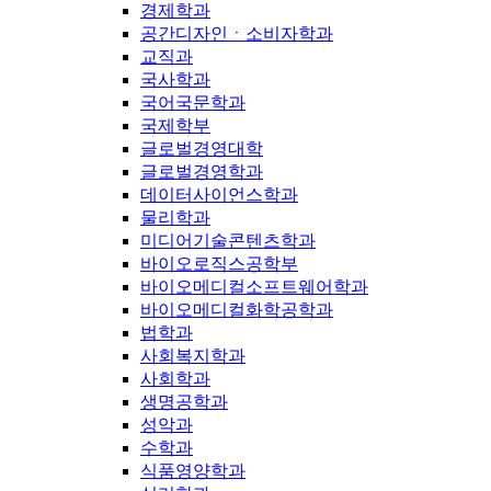
경제학과
공간디자인ㆍ소비자학과
교직과
국사학과
국어국문학과
국제학부
글로벌경영대학
글로벌경영학과
데이터사이언스학과
물리학과
미디어기술콘텐츠학과
바이오로직스공학부
바이오메디컬소프트웨어학과
바이오메디컬화학공학과
법학과
사회복지학과
사회학과
생명공학과
성악과
수학과
식품영양학과