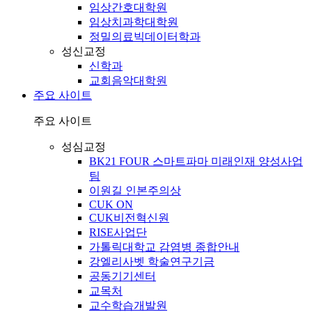
임상간호대학원
임상치과학대학원
정밀의료빅데이터학과
성신교정
신학과
교회음악대학원
주요 사이트
주요 사이트
성심교정
BK21 FOUR 스마트파마 미래인재 양성사업
팀
이원길 인본주의상
CUK ON
CUK비전혁신원
RISE사업단
가톨릭대학교 감염병 종합안내
강엘리사벳 학술연구기금
공동기기센터
교목처
교수학습개발원