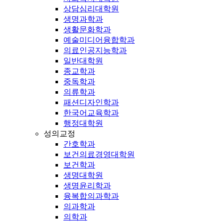
상담심리대학원
생명과학과
생활문화학과
예술미디어융합학과
의료인공지능학과
일반대학원
종교학과
중독학과
의류학과
패션디자인학과
한국어교육학과
행정대학원
성의교정
간호학과
보건의료경영대학원
보건학과
생명대학원
생명윤리학과
융복합의과학과
의과학과
의학과