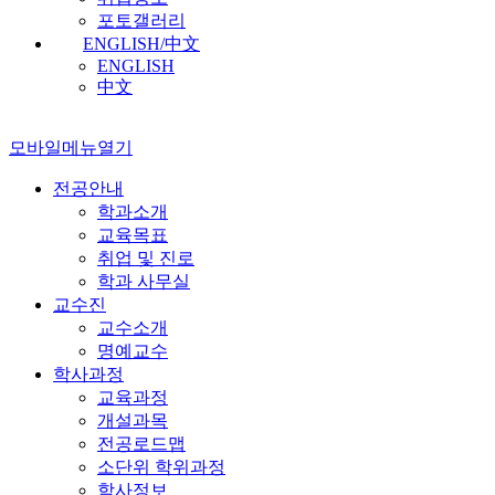
포토갤러리
ENGLISH/中文
ENGLISH
中文
모바일메뉴열기
전공안내
학과소개
교육목표
취업 및 진로
학과 사무실
교수진
교수소개
명예교수
학사과정
교육과정
개설과목
전공로드맵
소단위 학위과정
학사정보