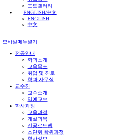
포토갤러리
ENGLISH/中文
ENGLISH
中文
모바일메뉴열기
전공안내
학과소개
교육목표
취업 및 진로
학과 사무실
교수진
교수소개
명예교수
학사과정
교육과정
개설과목
전공로드맵
소단위 학위과정
학사정보