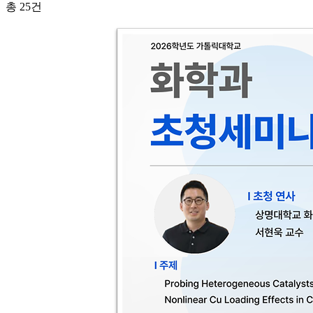
총
25
건