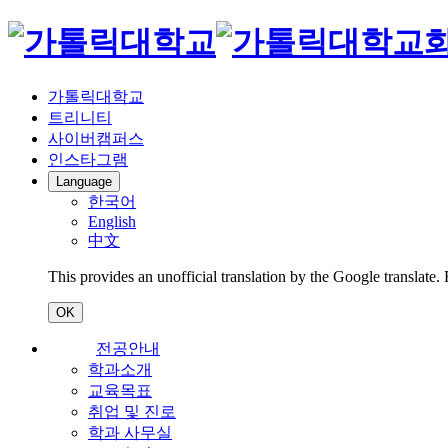
가톨릭대학교
트리니티
사이버캠퍼스
인스타그램
Language
한국어
English
中文
This provides an unofficial translation by the Google translate.
OK
전공안내
학과소개
교육목표
취업 및 진로
학과 사무실