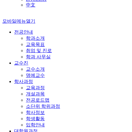
中文
모바일메뉴열기
전공안내
학과소개
교육목표
취업 및 진로
학과 사무실
교수진
교수소개
명예교수
학사과정
교육과정
개설과목
전공로드맵
소단위 학위과정
학사정보
학생활동
입학안내
대학원과정